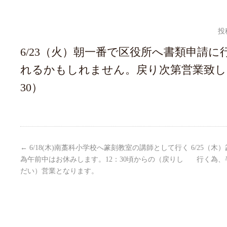
投
6/23（火）朝一番で区役所へ書類申請
れるかもしれません。戻り次第営業致し
30）
←
6/18(木)南藁科小学校へ篆刻教室の講師として行く
6/25（
為午前中はお休みします。12：30頃からの（戻りし
行く為、
だい）営業となります。