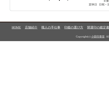
HOME
店舗紹介
職人の手仕事
印鑑の選び方
開運印の鑑定
Copyright(c)
小田印章堂
. A