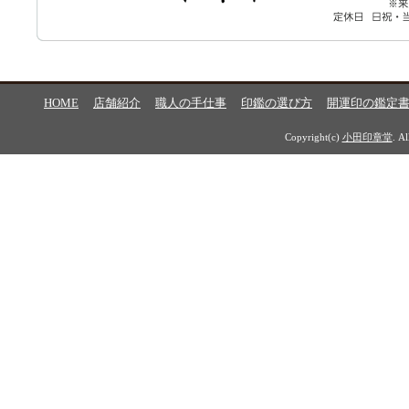
HOME
店舗紹介
職人の手仕事
印鑑の選び方
開運印の鑑定
Copyright(c)
小田印章堂
. A