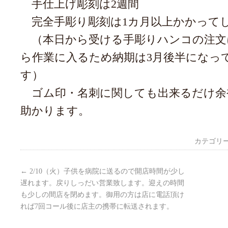
手仕上げ彫刻は2週間
完全手彫り彫刻は1カ月以上かかって
（本日から受ける手彫りハンコの注文
ら作業に入るため納期は3月後半になっ
す）
ゴム印・名刺に関しても出来るだけ余
助かります。
カテゴリー
←
2/10（火）子供を病院に送るので開店時間が少し
遅れます。戻りしっだい営業致します。迎えの時間
も少しの間店を閉めます。御用の方は店に電話頂け
れば7回コール後に店主の携帯に転送されます。