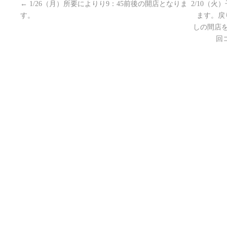
←
1/26（月）所要によりり9：45前後の開店となりま
2/10（
す。
ます。戻
しの間店
回