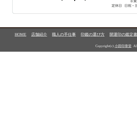
HOME
店舗紹介
職人の手仕事
印鑑の選び方
開運印の鑑定
Copyright(c)
小田印章堂
. A