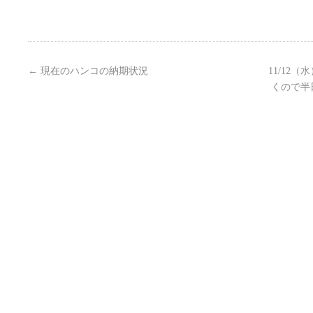
←
現在のハンコの納期状況
11/12
くので半