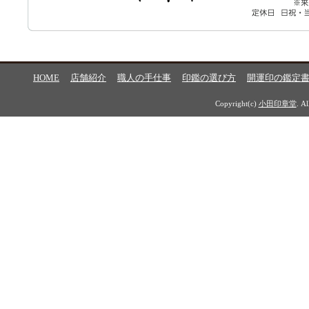
HOME
店舗紹介
職人の手仕事
印鑑の選び方
開運印の鑑定
Copyright(c)
小田印章堂
. A