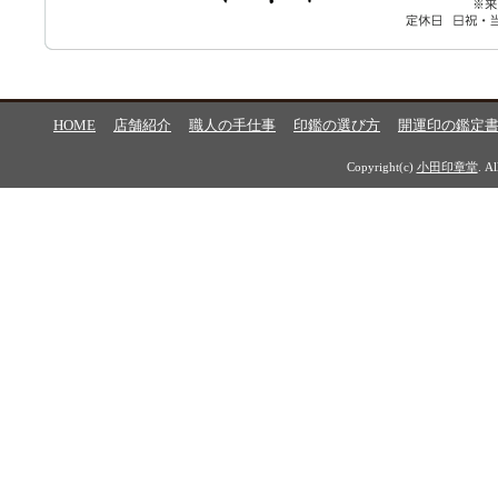
HOME
店舗紹介
職人の手仕事
印鑑の選び方
開運印の鑑定
Copyright(c)
小田印章堂
. A