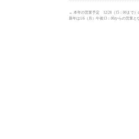
←
本年の営業予定 12/28（15：00ま
新年は1/6（月）午後13：00からの営業