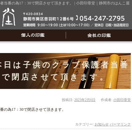
護者当番の為17：30で閉店させて頂きます。 | 小田印章堂｜静岡市のはんこ
）本日は子供のクラブ保護者当番
30で閉店させて頂きます。
投稿日:
2023年2月6日
作成者:
小田印章堂
番の為17：30で閉店させて頂きます。
カテゴリー:
お知らせ
パーマリンク