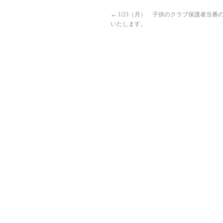
←
1/23（月） 子供のクラブ保護者当番の
いたします。