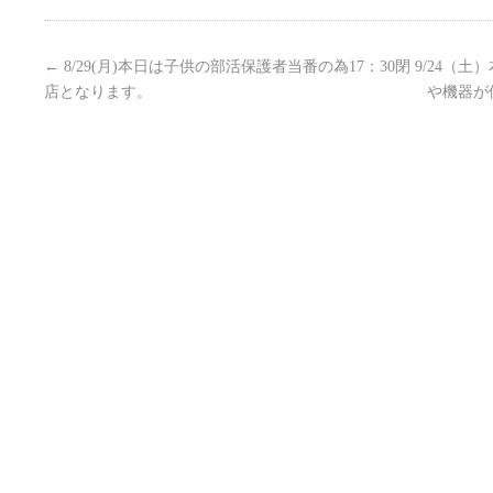
←
8/29(月)本日は子供の部活保護者当番の為17：30閉
9/24（
店となります。
や機器が