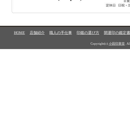
HOME
店舗紹介
職人の手仕事
印鑑の選び方
開運印の鑑定
Copyright(c)
小田印章堂
. A