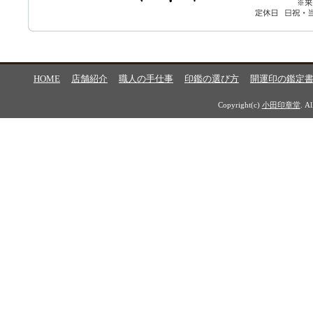
HOME
店舗紹介
職人の手仕事
印鑑の選び方
開運印の鑑定
Copyright(c)
小田印章堂
. A