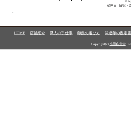
HOME
店舗紹介
職人の手仕事
印鑑の選び方
開運印の鑑定
Copyright(c)
小田印章堂
. A