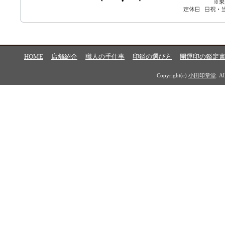
HOME
店舗紹介
職人の手仕事
印鑑の選び方
開運印の鑑定
Copyright(c)
小田印章堂
. A