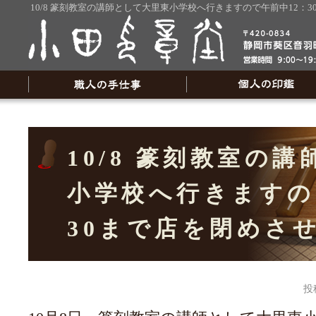
10/8 篆刻教室の講師として大里東小学校へ行きますので午前中12：
10/8 篆刻教室の
小学校へ行きますの
30まで店を閉めさ
投