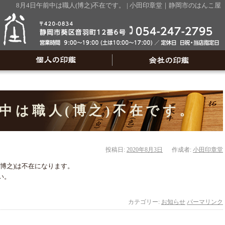
8月4日午前中は職人(博之)不在です。 | 小田印章堂｜静岡市のはん
前中は職人(博之)不在です。
投稿日:
2020年8月3日
作成者:
小田印章堂
(博之)は不在になります。
い。
カテゴリー:
お知らせ
パーマリンク